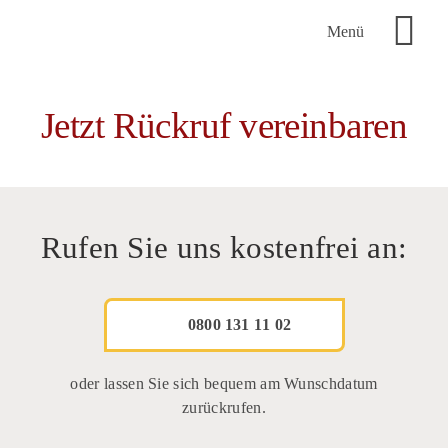
Skip
Menü
to
content
Treppenlifte
Jetzt Rückruf vereinbaren
Preise
Zuschüsse
Rufen Sie uns kostenfrei an:
Service
0800 131 11 02
Über AP+
oder lassen Sie sich bequem am Wunschdatum
zurückrufen.
Kontakt